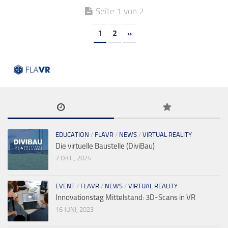
Seite 1 von 2
1
2
»
EDUCATION
/
FLAVR
/
NEWS
/
VIRTUAL REALITY
Die virtuelle Baustelle (DiviBau)
7 OKT., 2024
EVENT
/
FLAVR
/
NEWS
/
VIRTUAL REALITY
Innovationstag Mittelstand: 3D-Scans in VR
16 JUNI, 2023