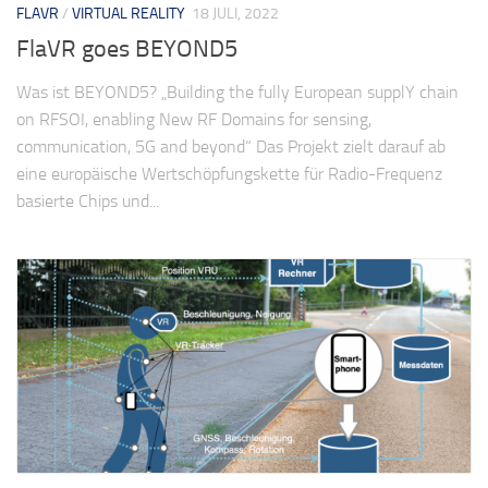
FLAVR
/
VIRTUAL REALITY
18 JULI, 2022
FlaVR goes BEYOND5
Was ist BEYOND5? „Building the fully European supplY chain
on RFSOI, enabling New RF Domains for sensing,
communication, 5G and beyond“ Das Projekt zielt darauf ab
eine europäische Wertschöpfungskette für Radio-Frequenz
basierte Chips und...