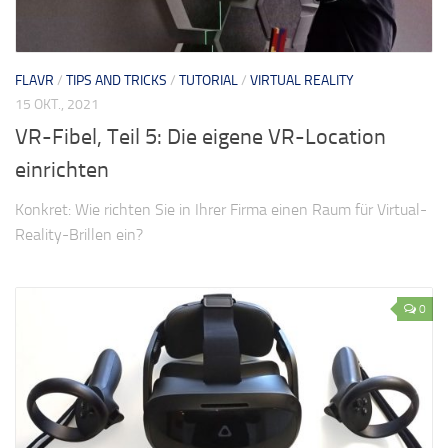
FLAVR
/
TIPS AND TRICKS
/
TUTORIAL
/
VIRTUAL REALITY
15 OKT., 2021
VR-Fibel, Teil 5: Die eigene VR-Location
einrichten
Konkret: Wie richten Sie in Ihrer Firma einen Raum für Virtual-
Reality-Brillen ein?
0