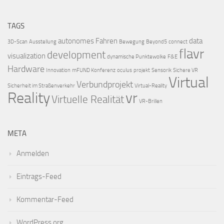
TAGS
autonomes Fahren
data
3D-Scan
Ausstellung
Bewegung
Beyond5
connect
flavr
development
visualization
dynamische Punktewolke
F&E
Hardware
Innovation
mFUND Konferenz
oculus
projekt
Sensorik
Sichere VR
Virtual
Verbundprojekt
Sicherheit im Straßenverkehr
Virtual-Reality
Reality
vr
Virtuelle Realität
VR-Brillen
META
Anmelden
Eintrags-Feed
Kommentar-Feed
WordPress.org