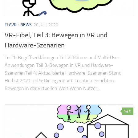
FLAVR
/
NEWS
28 JULI, 2020
VR-Fibel, Teil 3: Bewegen in VR und
Hardware-Szenarien
Teil 1: Begriffserklärungen Teil 2: Räume und Multi-User
Anwendungen Teil 3: Bewegen in VR und Hardware-
SzenarienTeil 4: Aktualisierte Hardware-Szenarien Stand
Herbst 2021Teil 5: Die eigene VR-Location einrichten
Bewegen in der virtuellen Welt Wenn Nutzer...
0