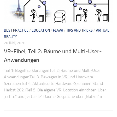
BEST PRACTICE
/
EDUCATION
/
FLAVR
/
TIPS AND TRICKS
/
VIRTUAL
REALITY
26 JUNI, 2020
VR-Fibel, Teil 2: Räume und Multi-User-
Anwendungen
Teil 1: BegriffserklärungenTeil 2: Räume und Multi-User
AnwendungenTeil 3: Bewegen in VR und Hardware-
SzenarienTeil 4: Aktualisierte Hardware-Szenarien Stand
Herbst 2021Teil 5: Die eigene VR-Location einrichten Über
„echte“ und „virtuelle“ Räume Gespräche über „Nutzer“ in...