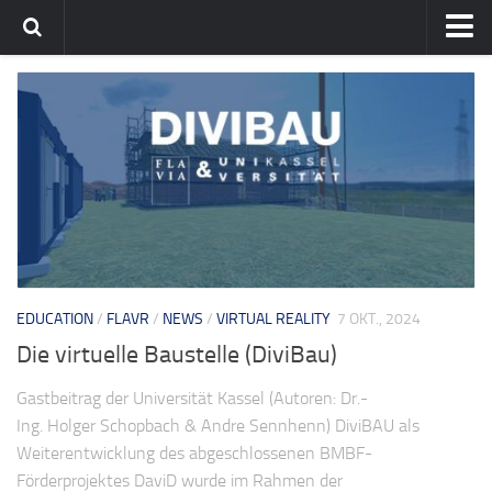
Home
flavia-it.de
EDUCATION
/
FLAVR
/
NEWS
/
VIRTUAL REALITY
7 OKT., 2024
Die virtuelle Baustelle (DiviBau)
Gastbeitrag der Universität Kassel (Autoren: Dr.-
Ing. Holger Schopbach & Andre Sennhenn) DiviBAU als
Weiterentwicklung des abgeschlossenen BMBF-
Förderprojektes DaviD wurde im Rahmen der