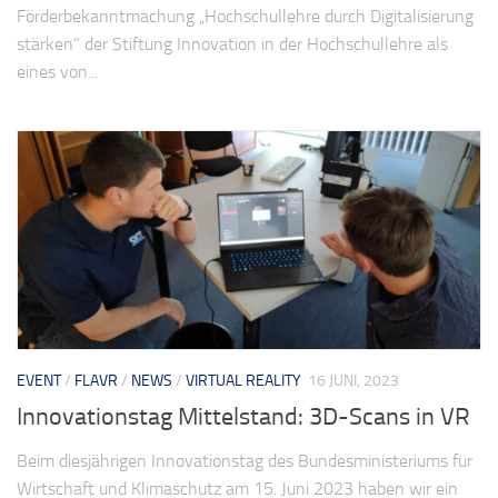
Förderbekanntmachung „Hochschullehre durch Digitalisierung
stärken“ der Stiftung Innovation in der Hochschullehre als
eines von...
EVENT
/
FLAVR
/
NEWS
/
VIRTUAL REALITY
16 JUNI, 2023
Innovationstag Mittelstand: 3D-Scans in VR
Beim diesjährigen Innovationstag des Bundesministeriums für
Wirtschaft und Klimaschutz am 15. Juni 2023 haben wir ein