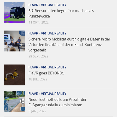
FLAVR
/
VIRTUAL REALITY
3D-Sensordaten begreifbar machen als
Punktewolke
11 OKT., 2022
FLAVR
/
VIRTUAL REALITY
Sichere Micro Mobilität durch digitale Daten in der
Virtuellen Realität auf der mFund-Konferenz
vorgestellt
29 SEP., 2022
FLAVR
/
VIRTUAL REALITY
FlaVR goes BEYOND5
18 JULI, 2022
FLAVR
/
VIRTUAL REALITY
Neue Testmethodik, um Anzahl der
Fußgängerunfälle zu minimieren
5 JAN., 2022