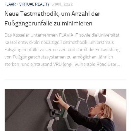
FLAVR
/
VIRTUAL REALITY
5 JAN., 2022
Neue Testmethodik, um Anzahl der
Fußgängerunfälle zu minimieren
Das Kasseler Unternehmen FLAVIA IT sowie die Universität
Kassel entwickeln neuartige Testmethodik, um erstmals
Fußgängerunfälle zu vermessen und damit die Entwicklung
von Fußgängerschutzsystemen zu ermöglichen. Jährlich
sterben rund eintausend VRU (engl. Vulnerable Road User,...