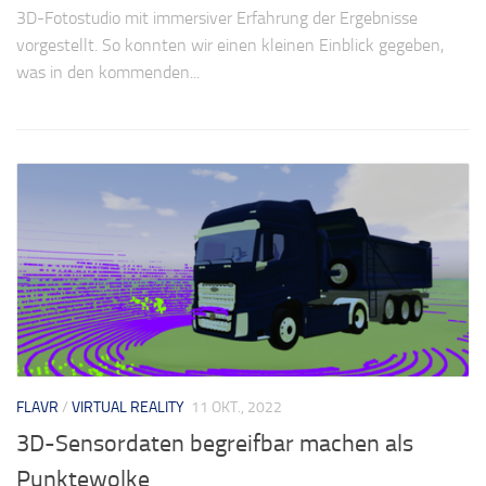
3D-Fotostudio mit immersiver Erfahrung der Ergebnisse
vorgestellt. So konnten wir einen kleinen Einblick gegeben,
was in den kommenden...
FLAVR
/
VIRTUAL REALITY
11 OKT., 2022
3D-Sensordaten begreifbar machen als
Punktewolke