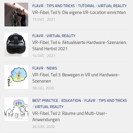
FLAVR
/
TIPS AND TRICKS
/
TUTORIAL
/
VIRTUAL REALITY
VR-Fibel, Teil 5: Die eigene VR-Location einrichten
15 OKT., 2021
FLAVR
/
VIRTUAL REALITY
VR-Fibel, Teil 4: Aktualisierte Hardware-Szenarien,
Stand Herbst 2021
14 OKT., 2021
FLAVR
/
NEWS
VR-Fibel, Teil 3: Bewegen in VR und Hardware-
Szenarien
28 JULI, 2020
BEST PRACTICE
/
EDUCATION
/
FLAVR
/
TIPS AND TRICKS
/
VIRTUAL REALITY
VR-Fibel, Teil 2: Räume und Multi-User-
Anwendungen
26 JUNI, 2020