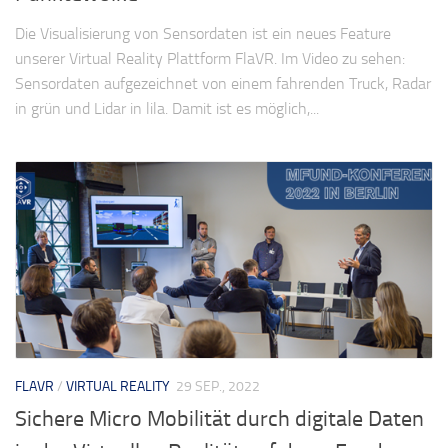
Die Visualisierung von Sensordaten ist ein neues Feature
unserer Virtual Reality Plattform FlaVR. Im Video zu sehen:
Sensordaten aufgezeichnet von einem fahrenden Truck, Radar
in grün und Lidar in lila. Damit ist es möglich,...
FLAVR
/
VIRTUAL REALITY
29 SEP., 2022
Sichere Micro Mobilität durch digitale Daten