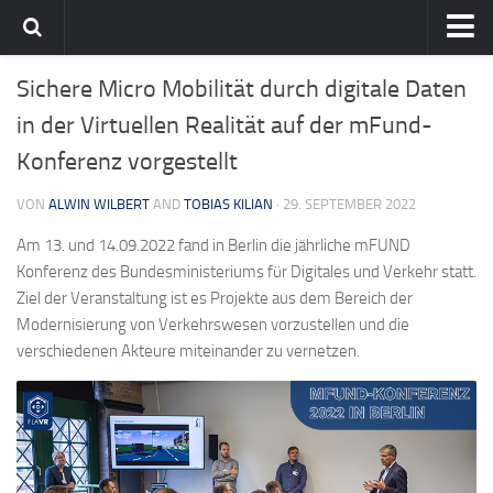
Home
Sichere Micro Mobilität durch digitale Daten
flavia-it.de
in der Virtuellen Realität auf der mFund-
Konferenz vorgestellt
VON
ALWIN WILBERT
AND
TOBIAS KILIAN
· 29. SEPTEMBER 2022
Am 13. und 14.09.2022 fand in Berlin die jährliche mFUND
Konferenz des Bundesministeriums für Digitales und Verkehr statt.
Ziel der Veranstaltung ist es Projekte aus dem Bereich der
Modernisierung von Verkehrswesen vorzustellen und die
verschiedenen Akteure miteinander zu vernetzen.