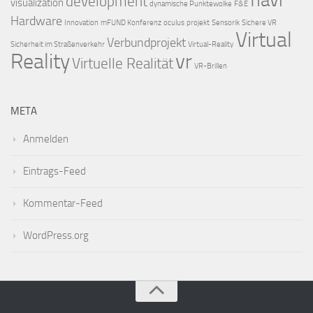
development
visualization
dynamische Punktewolke
F&E
Hardware
Innovation
mFUND Konferenz
oculus
projekt
Sensorik
Sichere VR
Virtual
Verbundprojekt
Sicherheit im Straßenverkehr
Virtual-Reality
Reality
vr
Virtuelle Realität
VR-Brillen
META
Anmelden
Eintrags-Feed
Kommentar-Feed
WordPress.org