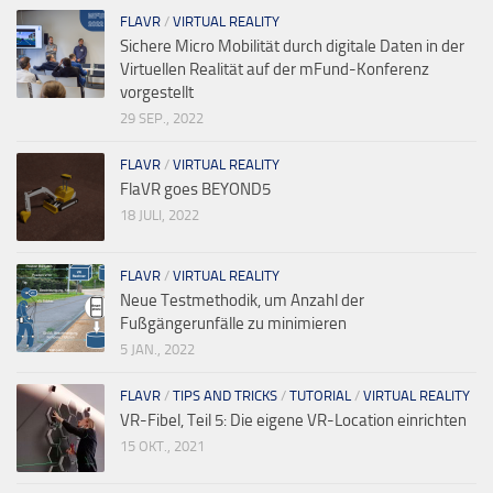
FLAVR
/
VIRTUAL REALITY
Sichere Micro Mobilität durch digitale Daten in der
Virtuellen Realität auf der mFund-Konferenz
vorgestellt
29 SEP., 2022
FLAVR
/
VIRTUAL REALITY
FlaVR goes BEYOND5
18 JULI, 2022
FLAVR
/
VIRTUAL REALITY
Neue Testmethodik, um Anzahl der
Fußgängerunfälle zu minimieren
5 JAN., 2022
FLAVR
/
TIPS AND TRICKS
/
TUTORIAL
/
VIRTUAL REALITY
VR-Fibel, Teil 5: Die eigene VR-Location einrichten
15 OKT., 2021