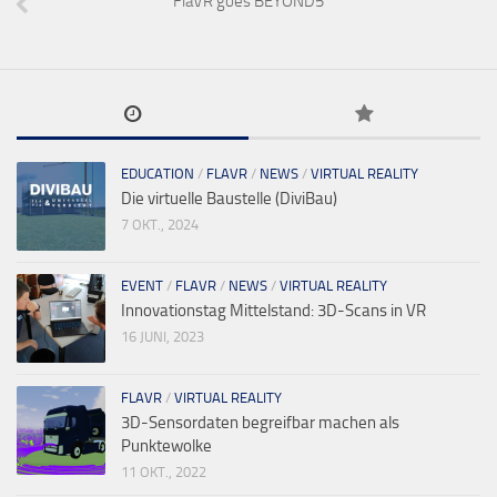
FlaVR goes BEYOND5
EDUCATION
/
FLAVR
/
NEWS
/
VIRTUAL REALITY
Die virtuelle Baustelle (DiviBau)
7 OKT., 2024
EVENT
/
FLAVR
/
NEWS
/
VIRTUAL REALITY
Innovationstag Mittelstand: 3D-Scans in VR
16 JUNI, 2023
FLAVR
/
VIRTUAL REALITY
3D-Sensordaten begreifbar machen als
Punktewolke
11 OKT., 2022