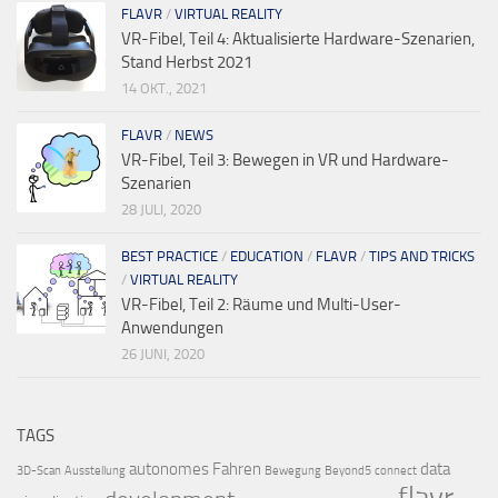
FLAVR
/
VIRTUAL REALITY
VR-Fibel, Teil 4: Aktualisierte Hardware-Szenarien,
Stand Herbst 2021
14 OKT., 2021
FLAVR
/
NEWS
VR-Fibel, Teil 3: Bewegen in VR und Hardware-
Szenarien
28 JULI, 2020
BEST PRACTICE
/
EDUCATION
/
FLAVR
/
TIPS AND TRICKS
/
VIRTUAL REALITY
VR-Fibel, Teil 2: Räume und Multi-User-
Anwendungen
26 JUNI, 2020
TAGS
autonomes Fahren
data
3D-Scan
Ausstellung
Bewegung
Beyond5
connect
flavr