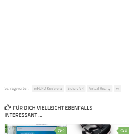
Schlagwörter:
mFUND Konferenz
Sichere VR
Virtual Reality
vr
FÜR DICH VIELLEICHT EBENFALLS
INTERESSANT …
0
0